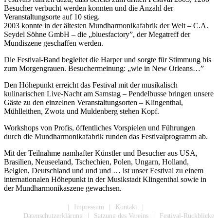
Besucher verbucht werden konnten und die Anzahl der
Veranstaltungsorte auf 10 stieg.
2003 konnte in der ältesten Mundharmonikafabrik der Welt – C.A.
Seydel Söhne GmbH – die „bluesfactory”, der Megatreff der
Mundiszene geschaffen werden.
Die Festival-Band begleitet die Harper und sorgte für Stimmung bis
zum Morgengrauen. Besuchermeinung: „wie in New Orleans…”
Den Höhepunkt erreicht das Festival mit der musikalisch
kulinarischen Live-Nacht am Samstag – Pendelbusse bringen unsere
Gäste zu den einzelnen Veranstaltungsorten – Klingenthal,
Mühlleithen, Zwota und Muldenberg stehen Kopf.
Workshops von Profis, öffentliches Vorspielen und Führungen
durch die Mundharmonikafabrik runden das Festivalprogramm ab.
Mit der Teilnahme namhafter Künstler und Besucher aus USA,
Brasilien, Neuseeland, Tschechien, Polen, Ungarn, Holland,
Belgien, Deutschland und und und … ist unser Festival zu einem
internationalen Höhepunkt in der Musikstadt Klingenthal sowie in
der Mundharmonikaszene gewachsen.
Mitgliedschaft
Impressum
Kontakt
Datenschutzerklärung
Satzung des Vereins
Festival-Rückblicke