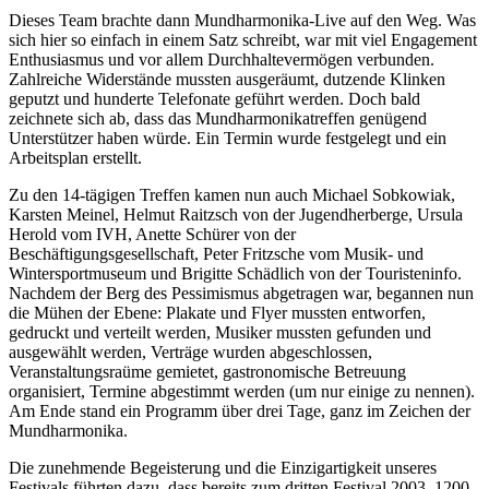
Dieses Team brachte dann Mundharmonika-Live auf den Weg. Was
sich hier so einfach in einem Satz schreibt, war mit viel Engagement
Enthusiasmus und vor allem Durchhaltevermögen verbunden.
Zahlreiche Widerstände mussten ausgeräumt, dutzende Klinken
geputzt und hunderte Telefonate geführt werden. Doch bald
zeichnete sich ab, dass das Mundharmonikatreffen genügend
Unterstützer haben würde. Ein Termin wurde festgelegt und ein
Arbeitsplan erstellt.
Zu den 14-tägigen Treffen kamen nun auch Michael Sobkowiak,
Karsten Meinel, Helmut Raitzsch von der Jugendherberge, Ursula
Herold vom IVH, Anette Schürer von der
Beschäftigungsgesellschaft, Peter Fritzsche vom Musik- und
Wintersportmuseum und Brigitte Schädlich von der Touristeninfo.
Nachdem der Berg des Pessimismus abgetragen war, begannen nun
die Mühen der Ebene: Plakate und Flyer mussten entworfen,
gedruckt und verteilt werden, Musiker mussten gefunden und
ausgewählt werden, Verträge wurden abgeschlossen,
Veranstaltungsraüme gemietet, gastronomische Betreuung
organisiert, Termine abgestimmt werden (um nur einige zu nennen).
Am Ende stand ein Programm über drei Tage, ganz im Zeichen der
Mundharmonika.
Die zunehmende Begeisterung und die Einzigartigkeit unseres
Festivals führten dazu, dass bereits zum dritten Festival 2003, 1200