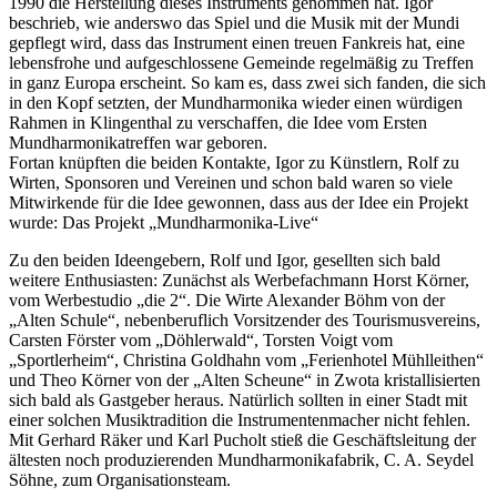
1990 die Herstellung dieses Instruments genommen hat. Igor
beschrieb, wie anderswo das Spiel und die Musik mit der Mundi
gepflegt wird, dass das Instrument einen treuen Fankreis hat, eine
lebensfrohe und aufgeschlossene Gemeinde regelmäßig zu Treffen
in ganz Europa erscheint. So kam es, dass zwei sich fanden, die sich
in den Kopf setzten, der Mundharmonika wieder einen würdigen
Rahmen in Klingenthal zu verschaffen, die Idee vom Ersten
Mundharmonikatreffen war geboren.
Fortan knüpften die beiden Kontakte, Igor zu Künstlern, Rolf zu
Wirten, Sponsoren und Vereinen und schon bald waren so viele
Mitwirkende für die Idee gewonnen, dass aus der Idee ein Projekt
wurde: Das Projekt „Mundharmonika-Live“
Zu den beiden Ideengebern, Rolf und Igor, gesellten sich bald
weitere Enthusiasten: Zunächst als Werbefachmann Horst Körner,
vom Werbestudio „die 2“. Die Wirte Alexander Böhm von der
„Alten Schule“, nebenberuflich Vorsitzender des Tourismusvereins,
Carsten Förster vom „Döhlerwald“, Torsten Voigt vom
„Sportlerheim“, Christina Goldhahn vom „Ferienhotel Mühlleithen“
und Theo Körner von der „Alten Scheune“ in Zwota kristallisierten
sich bald als Gastgeber heraus. Natürlich sollten in einer Stadt mit
einer solchen Musiktradition die Instrumentenmacher nicht fehlen.
Mit Gerhard Räker und Karl Pucholt stieß die Geschäftsleitung der
ältesten noch produzierenden Mundharmonikafabrik, C. A. Seydel
Söhne, zum Organisationsteam.