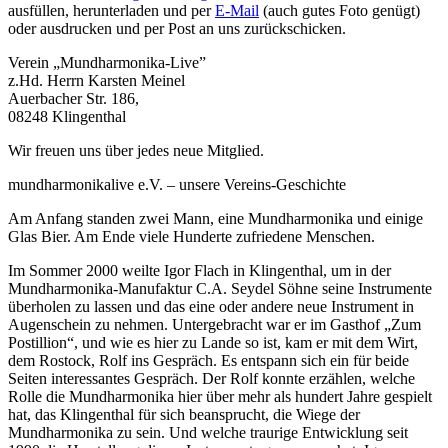
ausfüllen, herunterladen und per
E-Mail
(auch gutes Foto genügt)
oder ausdrucken und per Post an uns zurückschicken.
Verein „Mundharmonika-Live”
z.Hd. Herrn Karsten Meinel
Auerbacher Str. 186,
08248 Klingenthal
Wir freuen uns über jedes neue Mitglied.
mundharmonikalive e.V. – unsere Vereins-Geschichte
Am Anfang standen zwei Mann, eine Mundharmonika und einige
Glas Bier. Am Ende viele Hunderte zufriedene Menschen.
Im Sommer 2000 weilte Igor Flach in Klingenthal, um in der
Mundharmonika-Manufaktur C.A. Seydel Söhne seine Instrumente
überholen zu lassen und das eine oder andere neue Instrument in
Augenschein zu nehmen. Untergebracht war er im Gasthof „Zum
Postillion“, und wie es hier zu Lande so ist, kam er mit dem Wirt,
dem Rostock, Rolf ins Gespräch. Es entspann sich ein für beide
Seiten interessantes Gespräch. Der Rolf konnte erzählen, welche
Rolle die Mundharmonika hier über mehr als hundert Jahre gespielt
hat, das Klingenthal für sich beansprucht, die Wiege der
Mundharmonika zu sein. Und welche traurige Entwicklung seit