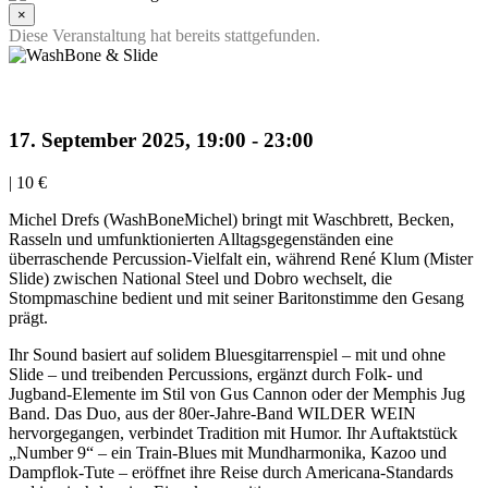
×
Diese Veranstaltung hat bereits stattgefunden.
WashBone & Slide
17. September 2025, 19:00
-
23:00
|
10 €
Michel Drefs (WashBoneMichel) bringt mit Waschbrett, Becken,
Rasseln und umfunktionierten Alltagsgegenständen eine
überraschende Percussion-Vielfalt ein, während René Klum (Mister
Slide) zwischen National Steel und Dobro wechselt, die
Stompmaschine bedient und mit seiner Baritonstimme den Gesang
prägt.
Ihr Sound basiert auf solidem Bluesgitarrenspiel – mit und ohne
Slide – und treibenden Percussions, ergänzt durch Folk- und
Jugband-Elemente im Stil von Gus Cannon oder der Memphis Jug
Band. Das Duo, aus der 80er-Jahre-Band WILDER WEIN
hervorgegangen, verbindet Tradition mit Humor. Ihr Auftaktstück
„Number 9“ – ein Train-Blues mit Mundharmonika, Kazoo und
Dampflok-Tute – eröffnet ihre Reise durch Americana-Standards