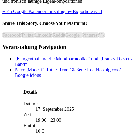
und ironisch-launige Eigenkompositionen.
+ Zu Google Kalender hinzufügen
+ Exportiere iCal
Share This Story, Choose Your Platform!
Facebook
Twitter
LinkedIn
Reddit
Google+
Pinterest
Vk
Veranstaltung Navigation
„Klingenthal und die Mundharmonika“ und „Franky Dickens
Band“
Peter „Madcat“ Ruth / Rene Gießen / Los Nostalgicos /
Boogielicious
Details
Datum:
17. September 2025
Zeit:
19:00 - 23:00
Eintritt:
10 €